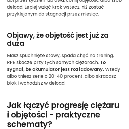
dół przez tydzień lub dwa, cofnij objętość albo zrób
deload. Lepiej wziąć krok wstecz, niż zostać
przyklejonym do stagnacji przez miesiąc.
Objawy, że objętość jest już za
duża
Masz spuchnięte stawy, spada chęć na trening,
RPE skacze przy tych samych ciężarach.
To
sygnał, że akumulator jest rozładowany.
Wtedy
albo tniesz serie o 20-40 procent, albo skracasz
blok i wchodzisz w deload.
Jak łączyć progresję ciężaru
i objętości - praktyczne
schematy?