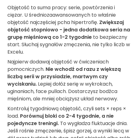
Objętość to suma pracy: serie, powtórzenia i
ciężar. U średniozaawansowanych to właśnie
objętość najczęściej pcha hipertrofię.
Zwiększaj
objętość stopniowo - jedna dodatkowa seria na
grupę mięśniową co 1-2 tygodnie
to bezpieczny
start. Słuchaj sygnałów zmęczenia, nie tylko liczb w
Excelu.
Najpierw dodawaj objętość w ćwiczeniach
pomocniczych.
Nie wchodź od razu z większą
liczbą serii w przysiadzie, martwym czy
wyciskaniu.
Lepiej dołóż serię w wykrokach,
uginaniach, face pullach. Dostarczysz bodźca
mięśniom, ale mniej obciążysz układ nerwowy.
Kontroluj tygodniową objętość, czyli sets × reps ×
load.
Porównuj bloki co 2-4 tygodnie, a nie
pojedyncze treningi.
To wygładza fluktuacje dnia.
Jeśli rośnie zmęczenie, śpisz gorzej, a wyniki lecą w