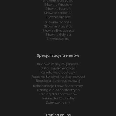
Siłownie Warszawa
Siłownie Wrocław
Siłownie Poznań
Siłownie Katowice
Siłownie Kraków
Siłownie Gdańsk
Siłownie Białystok
Siłownie Bydgoszcz
Siłownie Gdynia
Siłownie Kalisz
Specjalizacje trenerów
Budowa masy mięśniowej
Dieta i suplementacja
Korekta wad postawy
Poprawa kondycji i wytrzymałości
Redukcja tkanki tłuszczowej
Rehabilitacja i powrót do formy
Trening dla osób starszych
Trening dla sportowców
Trening funkcjonalny
Zwiększenie siły
Trening online