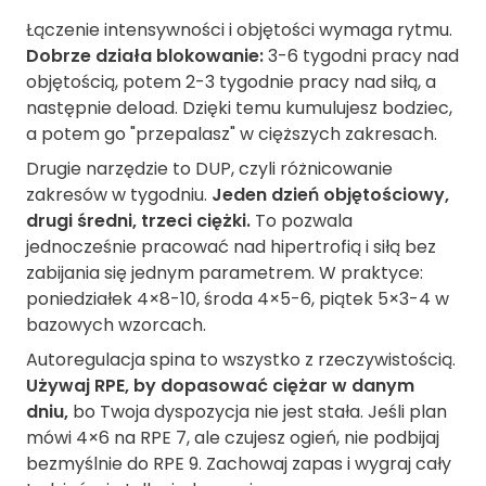
Łączenie intensywności i objętości wymaga rytmu.
Dobrze działa blokowanie:
3-6 tygodni pracy nad
objętością, potem 2-3 tygodnie pracy nad siłą, a
następnie deload. Dzięki temu kumulujesz bodziec,
a potem go "przepalasz" w cięższych zakresach.
Drugie narzędzie to DUP, czyli różnicowanie
zakresów w tygodniu.
Jeden dzień objętościowy,
drugi średni, trzeci ciężki.
To pozwala
jednocześnie pracować nad hipertrofią i siłą bez
zabijania się jednym parametrem. W praktyce:
poniedziałek 4×8-10, środa 4×5-6, piątek 5×3-4 w
bazowych wzorcach.
Autoregulacja spina to wszystko z rzeczywistością.
Używaj RPE, by dopasować ciężar w danym
dniu,
bo Twoja dyspozycja nie jest stała. Jeśli plan
mówi 4×6 na RPE 7, ale czujesz ogień, nie podbijaj
bezmyślnie do RPE 9. Zachowaj zapas i wygraj cały