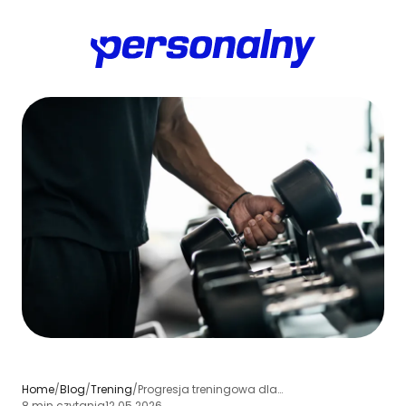
Home
/
Blog
/
Trening
/
Progresja treningowa dla średniozaawansowanych: jak zwiększać ciężar i objętość
8 min czytania
12.05.2026