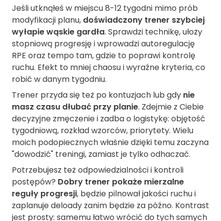
Jeśli utknąłeś w miejscu 8-12 tygodni mimo prób
modyfikacji planu,
doświadczony trener szybciej
wyłapie wąskie gardła
. Sprawdzi technikę, ułoży
stopniową progresję i wprowadzi autoregulację
RPE oraz tempo tam, gdzie to poprawi kontrolę
ruchu. Efekt to mniej chaosu i wyraźne kryteria, co
robić w danym tygodniu.
Trener przyda się też po kontuzjach lub gdy
nie
masz czasu dłubać przy planie
. Zdejmie z Ciebie
decyzyjne zmęczenie i zadba o logistykę: objętość
tygodniową, rozkład wzorców, priorytety. Wielu
moich podopiecznych właśnie dzięki temu zaczyna
"dowodzić" treningi, zamiast je tylko odhaczać.
Potrzebujesz też odpowiedzialności i kontroli
postępów?
Dobry trener pokaże mierzalne
reguły progresji
, będzie pilnował jakości ruchu i
zaplanuje deloady zanim będzie za późno. Kontrast
jest prosty: samemu łatwo wrócić do tych samych