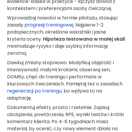
evidence-based w praktyce - łączysz dowód z
kontekstem i preferencjami osoby ćwiczącej.
Wprowadzaj nowości w formie pilotażu, stosując
zasady
progresji treningowej
. Najpierw 1-2
podopiecznych, określone wskaźniki i jasne
kryteria oceny.
Hipoteza testowana w małej skali
minimalizuje ryzyko i daje szybką informację
zwrotną.
Dawkuj zmiany stopniowo. Modyfikuj objętość i
intensywność małymi krokami, obserwuj sen,
DOMSy, chęć do treningu i performans w
kluczowych ćwiczeniach. Pamiętaj też o zasadach
regeneracji po treningu
, bo wpływa to na
adaptację.
Dokumentuj efekty prosto i rzetelnie. Zapisuj
obciążenia, powtórzenia, RPE, wyniki testów i krótki
komentarz klienta. Po 4-6 tygodniach masz
materiał, by ocenić, czy nowy element działa na