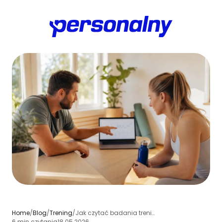
Home
/
Blog
/
Trening
/
Jak czytać badania treningowe i stosować je w praktyce trenera
6 min czytania
18.05.2026