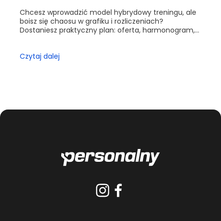
Chcesz wprowadzić model hybrydowy treningu, ale
boisz się chaosu w grafiku i rozliczeniach?
Dostaniesz praktyczny plan: oferta, harmonogram,
wyceny i kontrola jakości. Przejdziesz krok po kroku
od ofe...
Czytaj dalej