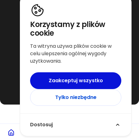
Rehabilitacja i powrót do formy online
Trening dla osób starszych online
Trening dla sportowców online
Trening funkcjonalny online
Korzystamy z plików
Zwiększenie siły online
cookie
Platforma dla trenerów
Ta witryna używa plików cookie w
Dla trenera Warszawa
celu ulepszenia ogólnej wygody
Dla trenera Wrocław
użytkowania.
Dla trenera Poznań
Dla trenera Katowice
Dla trenera Kraków
Dla trenera Gdańsk
Zaakceptuj wszystko
Tylko niezbędne
Copyright © 2026 by Personalny
Dostosuj