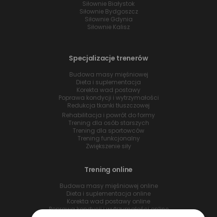
Siłownie Białystok
Siłownie Bydgoszcz
Siłownie Gdynia
Siłownie Kalisz
Specjalizacje trenerów
Budowa masy mięśniowej
Dieta i suplementacja
Korekta wad postawy
Poprawa kondycji i wytrzymałości
Redukcja tkanki tłuszczowej
Rehabilitacja i powrót do formy
Trening dla osób starszych
Trening dla sportowców
Trening funkcjonalny
Zwiększenie siły
Trening online
Budowa masy mięśniowej online
Dieta i suplementacja online
Korekta wad postawy online
Poprawa kondycji i wytrzymałości online
Redukcja tkanki tłuszczowej online