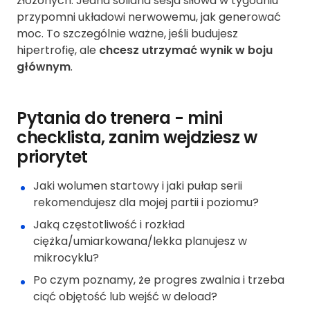
złożonych. Jedna solidna sesja siłowa w tygodniu
przypomni układowi nerwowemu, jak generować
moc. To szczególnie ważne, jeśli budujesz
hipertrofię, ale
chcesz utrzymać wynik w boju
głównym
.
Pytania do trenera - mini
checklista, zanim wejdziesz w
priorytet
Jaki wolumen startowy i jaki pułap serii
rekomendujesz dla mojej partii i poziomu?
Jaką częstotliwość i rozkład
ciężka/umiarkowana/lekka planujesz w
mikrocyklu?
Po czym poznamy, że progres zwalnia i trzeba
ciąć objętość lub wejść w deload?