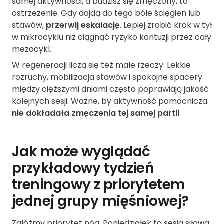
samej aktywności, a budzisz się zmęczony, to
ostrzeżenie. Gdy dojdą do tego bóle ścięgien lub
stawów,
przerwij eskalację
. Lepiej zrobić krok w tył
w mikrocyklu niż ciągnąć ryzyko kontuzji przez cały
mezocykl.
W regeneracji liczą się też małe rzeczy. Lekkie
rozruchy, mobilizacja stawów i spokojne spacery
między cięższymi dniami często poprawiają jakość
kolejnych sesji. Ważne, by aktywność pomocnicza
nie dokładała zmęczenia tej samej partii
.
Jak może wyglądać
przykładowy tydzień
treningowy z priorytetem
jednej grupy mięśniowej?
Załóżmy priorytet nóg. Poniedziałek to sesja siłowa: