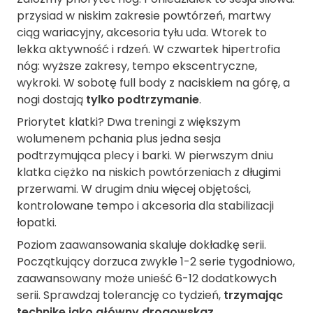
przysiad w niskim zakresie powtórzeń, martwy
ciąg wariacyjny, akcesoria tyłu uda. Wtorek to
lekka aktywność i rdzeń. W czwartek hipertrofia
nóg: wyższe zakresy, tempo ekscentryczne,
wykroki. W sobotę full body z naciskiem na górę, a
nogi dostają
tylko podtrzymanie
.
Priorytet klatki? Dwa treningi z większym
wolumenem pchania plus jedna sesja
podtrzymująca plecy i barki. W pierwszym dniu
klatka ciężko na niskich powtórzeniach z długimi
przerwami. W drugim dniu więcej objętości,
kontrolowane tempo i akcesoria dla stabilizacji
łopatki.
Poziom zaawansowania skaluje dokładkę serii.
Początkujący dorzuca zwykle 1-2 serie tygodniowo,
zaawansowany może unieść 6-12 dodatkowych
serii. Sprawdzaj tolerancję co tydzień,
trzymając
technikę jako główny drogowskaz
.