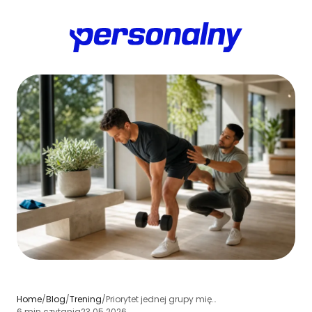
Home
/
Blog
/
Trening
/
Priorytet jednej grupy mięśniowej w tygodniu - jak nie stracić siły?
6 min czytania
23.05.2026