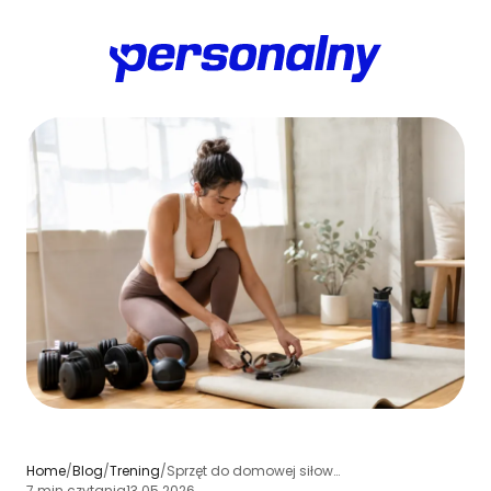
Home
/
Blog
/
Trening
/
Sprzęt do domowej siłowni: co kupić na start i jak trenować w domu
7 min czytania
13.05.2026