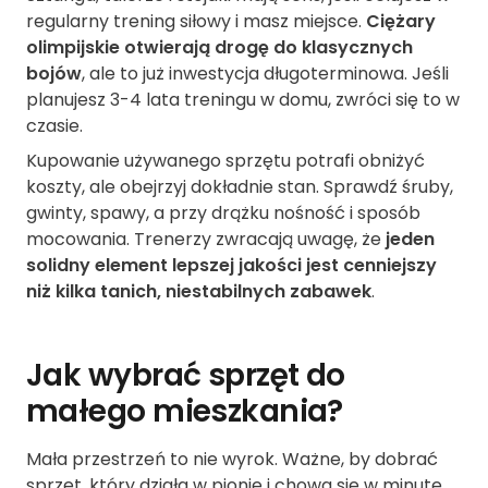
regularny trening siłowy i masz miejsce.
Ciężary
olimpijskie otwierają drogę do klasycznych
bojów
, ale to już inwestycja długoterminowa. Jeśli
planujesz 3-4 lata treningu w domu, zwróci się to w
czasie.
Kupowanie używanego sprzętu potrafi obniżyć
koszty, ale obejrzyj dokładnie stan. Sprawdź śruby,
gwinty, spawy, a przy drążku nośność i sposób
mocowania. Trenerzy zwracają uwagę, że
jeden
solidny element lepszej jakości jest cenniejszy
niż kilka tanich, niestabilnych zabawek
.
Jak wybrać sprzęt do
małego mieszkania?
Mała przestrzeń to nie wyrok. Ważne, by dobrać
sprzęt, który działa w pionie i chowa się w minutę.