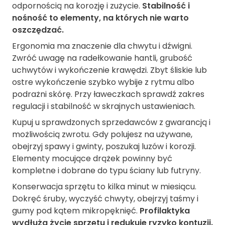
odpornością na korozję i zużycie.
Stabilność i
nośność to elementy, na których nie warto
oszczędzać.
Ergonomia ma znaczenie dla chwytu i dźwigni.
Zwróć uwagę na radełkowanie hantli, grubość
uchwytów i wykończenie krawędzi. Zbyt śliskie lub
ostre wykończenie szybko wybije z rytmu albo
podrażni skórę. Przy ławeczkach sprawdź zakres
regulacji i stabilność w skrajnych ustawieniach.
Kupuj u sprawdzonych sprzedawców z gwarancją i
możliwością zwrotu. Gdy polujesz na używane,
obejrzyj spawy i gwinty, poszukaj luzów i korozji.
Elementy mocujące drążek powinny być
kompletne i dobrane do typu ściany lub futryny.
Konserwacja sprzętu to kilka minut w miesiącu.
Dokręć śruby, wyczyść chwyty, obejrzyj taśmy i
gumy pod kątem mikropęknięć.
Profilaktyka
wydłuża życie sprzętu i redukuje ryzyko kontuzji.