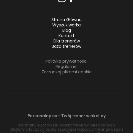
Strona Główna
Wyszukiwarka
Blog
Kontakt
Dla trenerów
Baza trenerów
Polityka prywatności
Regulamin
Zarządzaj plikami cookie
Personalny.eu - Twój trener w okolicy
Personalny.eu to wyszukiwarka trenerów personalnych i
platforma łącząca osoby szukające wsparcia treningowego z