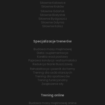
Siłownie Katowice
Siłownie Kraków
Siłownie Gdańsk
Siłownie Białystok
Siłownie Bydgoszcz
Siłownie Gdynia
Siłownie Kalisz
Specjalizacje trenerów
Budowa masy mięśniowej
Dieta i suplementacja
Korekta wad postawy
Poprawa kondycji i wytrzymałości
Redukcja tkanki tłuszczowej
Rehabilitacja i powrót do formy
Trening dla osób starszych
Trening dla sportowców
Trening funkcjonalny
Zwiększenie siły
Trening online
Budowa masy mięśniowej online