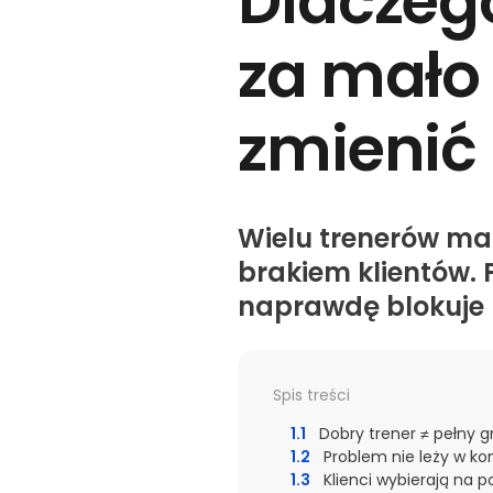
Dlaczeg
za mało 
zmienić
Wielu trenerów ma 
brakiem klientów. 
naprawdę blokuje ro
Spis treści
1.1
Dobry trener ≠ pełny gr
1.2
Problem nie leży w k
1.3
Klienci wybierają na 