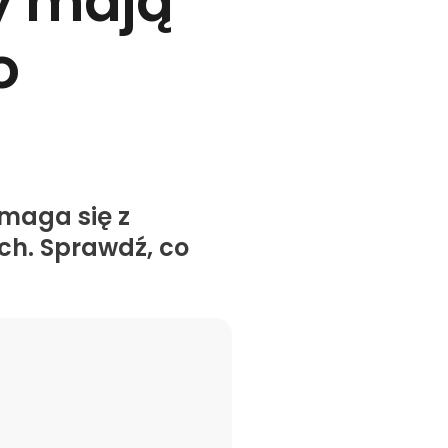
y mają
o
zmaga się z
ch. Sprawdź, co