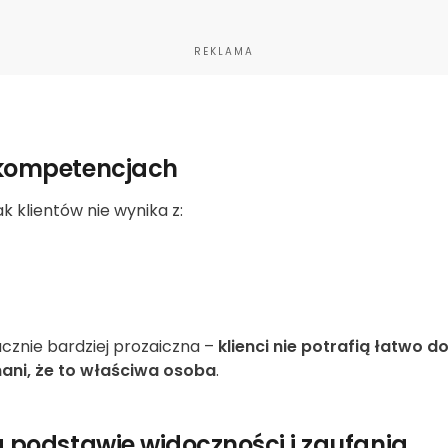
REKLAMA
 kompetencjach
 klientów nie wynika z:
cznie bardziej prozaiczna –
klienci nie potrafią łatwo d
nani, że to właściwa osoba
.
a podstawie widoczności i zaufania