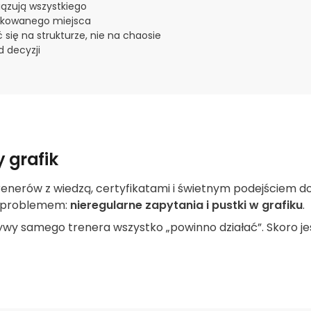
iązują wszystkiego
ądkowanego miejsca
 się na strukturze, nie na chaosie
 decyzji
y grafik
trenerów z wiedzą, certyfikatami i świetnym podejściem do 
m problemem:
nieregularne zapytania i pustki w grafiku
.
tywy samego trenera wszystko „powinno działać”. Skoro je